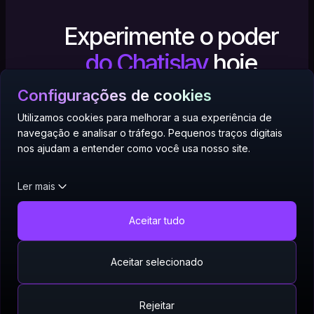
Experimente o poder
do Chatislav
hoje
Configurações de cookies
Criar agente de IA
— Grátis
Utilizamos cookies para melhorar a sua experiência de
navegação e analisar o tráfego. Pequenos traços digitais
nos ajudam a entender como você usa nosso site.
Não é necessário cartão de crédito.
Ler mais
Aceitar tudo
© Chatislav
2026
|
Página inicial
|
Planos
|
Documentação
|
Comércio eletrônico
|
Hotéis
|
Suporte ao Cliente
|
Quem somos
|
Contato
|
Cookies
|
Política de Cookies
|
Política de privacidade
|
Termos de uso
|
Cancelar dados
Aceitar selecionado
CHATISLAV
Rejeitar