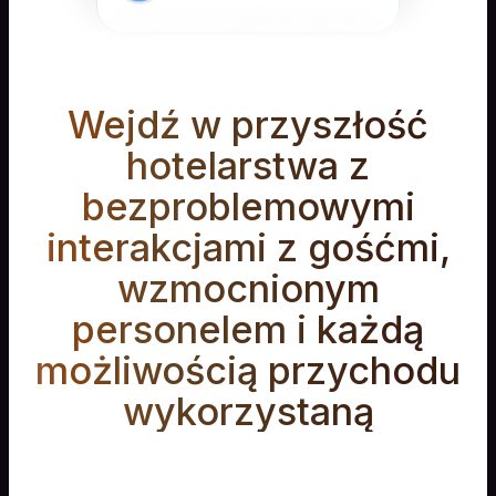
Telegram
Wejdź w przyszłość
Viber
hotelarstwa z
bezproblemowymi
interakcjami z gośćmi,
Messenger
wzmocnionym
personelem i każdą
Slack
możliwością przychodu
wykorzystaną
Instagram