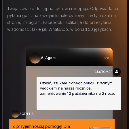
Twoja zawsze dostępna cyfrowa recepcja. Odpowiada na
pytania gości na każdym kanale cyfrowym, w tym czat na
stronie, Instagram, Facebook i aplikacje do przesyłania
wiadomości, takie jak WhatsApp, w ponad 50 językach.
AI Agent
CUSTOMER
Cześć, szukam cichego pokoju z ładnym
widokiem na naszą rocznicę,
zameldowanie 12 października na 2 noce.
AGENT AI
Z przyjemnością pomogę! Dla