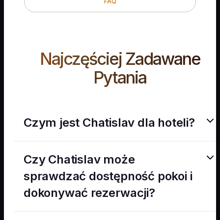
FAQ
Najczęściej Zadawane
Pytania
Czym jest Chatislav dla hoteli?
Chatislav dla hoteli to nasze specjalnie
Czy Chatislav może
dopasowane rozwiązanie dla branży
hotelarskiej, które automatyzuje
sprawdzać dostępność pokoi i
komunikację z gośćmi na wszystkich
dokonywać rezerwacji?
etapach ich pobytu - od pierwszego
zapytania po doświadczenie po
Tak, Chatislav łączy się bezpośrednio z