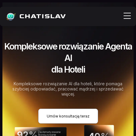
CHATISLAV
Kompleksowe rozwiązanie Agenta
AI
dla Hoteli
Kompleksowe rozwiązanie AI dla hoteli, które pomaga
szybciej odpowiadać, pracować mądrzej i sprzedawać
więcej.
Umów konsultację teraz
92%
Zautomatyzowane
Rozwiązywanie