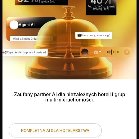
40%
Zapytań Gości
Redukcja Obciążenia
Recepcji Pracą
Agent AI
Masz nową rezerwację!
Witaj, jak mogę Ci dzisiaj pomóc?
AI Agent
Wsparcie Klienta przez Agenta AI
0:33
Zaufany partner AI dla niezależnych hoteli i grup
multi-nieruchomości.
KOMPLETNA AI DLA HOTELARSTWA