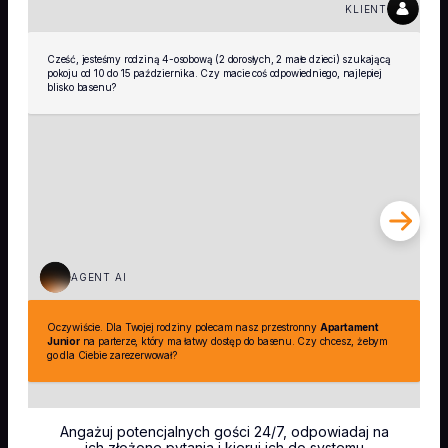
KLIENT
Cześć, jesteśmy rodziną 4-osobową (2 dorosłych, 2 małe dzieci) szukającą
D
pokoju od 10 do 15 października. Czy macie coś odpowiedniego, najlepiej
blisko basenu?
B
AGENT AI
d
r
Oczywiście. Dla Twojej rodziny polecam nasz przestronny
Apartament
Junior
na parterze, który ma łatwy dostęp do basenu. Czy chcesz, żebym
go dla Ciebie zarezerwował?
Angażuj potencjalnych gości 24/7, odpowiadaj na
ich złożone pytania i kieruj ich do systemu