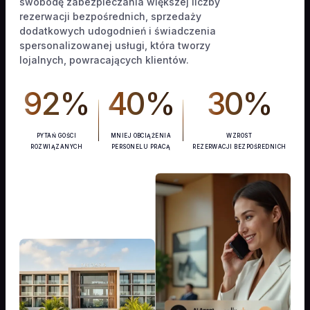
swobodę zabezpieczania większej liczby
rezerwacji bezpośrednich, sprzedaży
dodatkowych udogodnień i świadczenia
spersonalizowanej usługi, która tworzy
lojalnych, powracających klientów.
92%
40%
30%
PYTAŃ GOŚCI
MNIEJ OBCIĄŻENIA
WZROST
ROZWIĄZANYCH
PERSONELU PRACĄ
REZERWACJI BEZPOŚREDNICH